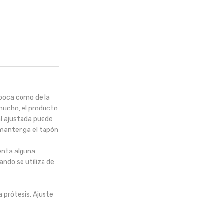
 boca como de la
 mucho, el producto
mal ajustada puede
, mantenga el tapón
menta alguna
ndo se utiliza de
a prótesis. Ajuste