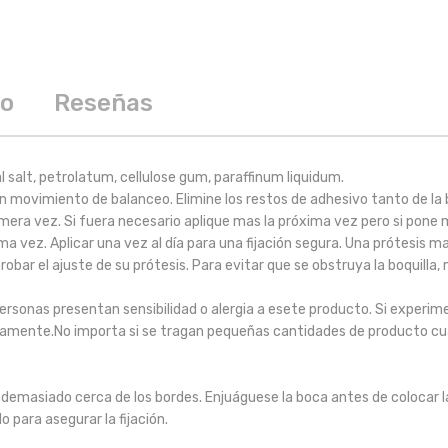
to
Reseñas
 salt, petrolatum, cellulose gum, paraffinum liquidum.
n movimiento de balanceo. Elimine los restos de adhesivo tanto de la
imera vez. Si fuera necesario aplique mas la próxima vez pero si pone
ima vez. Aplicar una vez al día para una fijación segura. Una prótesis 
robar el ajuste de su prótesis. Para evitar que se obstruya la boquilla
personas presentan sensibilidad o alergia a esete producto. Si experi
iatamente.No importa si se tragan pequeñas cantidades de producto cua
o demasiado cerca de los bordes. Enjuáguese la boca antes de colocar l
para asegurar la fijación.