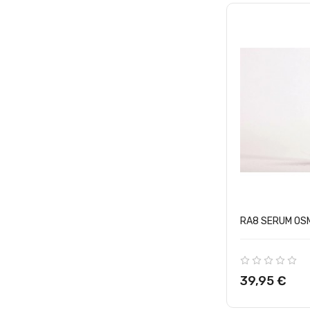
RA8 SERUM OSM
Precio
39,95 €