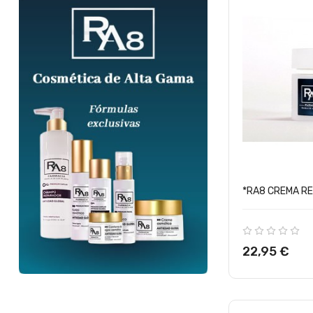
*RA8 CREMA RE
Precio
22,95 €