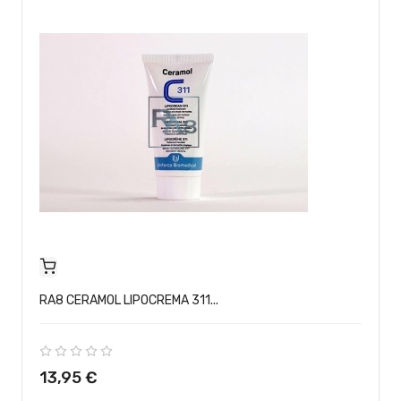
RA8 CERAMOL LIPOCREMA 311...
Precio
13,95 €