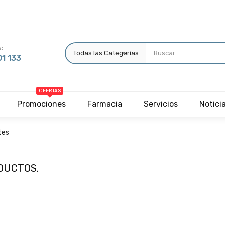
:
1 133
OFERTAS
Promociones
Farmacia
Servicios
Notici
tes
DUCTOS.