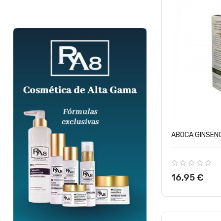
ABOCA GINSENG.
Precio
16,95 €